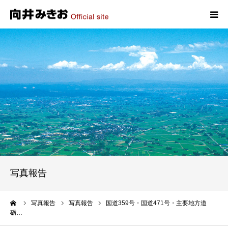
HOME
プロフィール
政策
活動報告
写真報告
写真報告
お問い合わせ
ーム
写真報告
写真報告
国道359号・国道471号・主要地方道
砺…