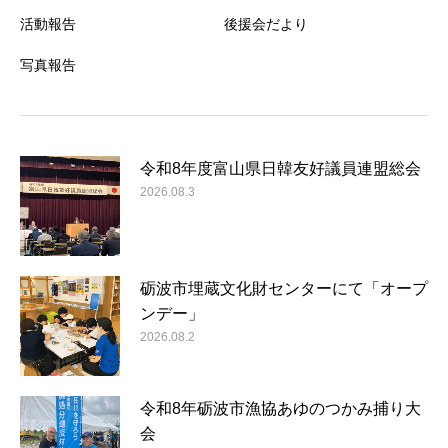
活動報告
後援会だより
写真報告
令和8年度富山県日韓友好議員連盟総会
2026.08.3
砺波市埋蔵文化財センターにて「オープ
ンデー」
2026.08.2
令和8年砺波市漁協あゆのつかみ捕り大
会