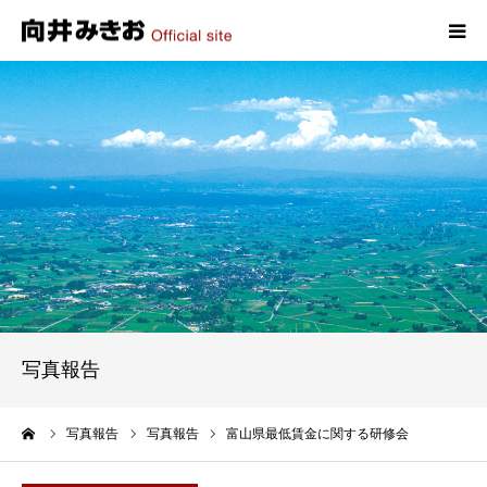
HOME
プロフィール
政策
活動報告
写真報告
写真報告
お問い合わせ
ーム
写真報告
写真報告
富山県最低賃金に関する研修会