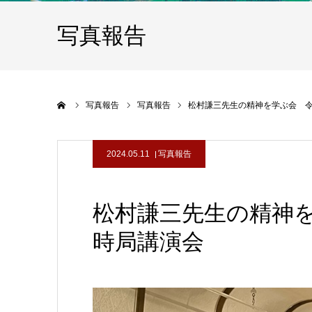
写真報告
ホーム
写真報告
写真報告
松村謙三先生の精神を学ぶ会 令
2024.05.11
写真報告
松村謙三先生の精神
時局講演会