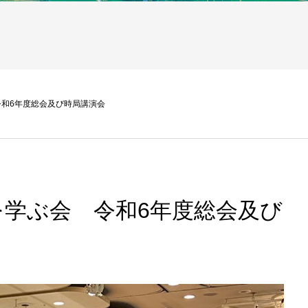
和6年度総会及び時局講演会
を学ぶ会 令和6年度総会及び