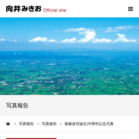
HOME
プロフィール
政策
活動報告
写真報告
写真報告
お問い合わせ
ーム
写真報告
写真報告
新砺波市誕生20周年記念式典