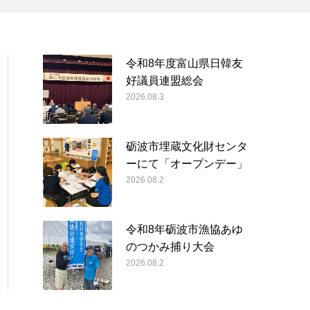
令和8年度富山県日韓友
好議員連盟総会
2026.08.3
砺波市埋蔵文化財センタ
ーにて「オープンデー」
2026.08.2
令和8年砺波市漁協あゆ
のつかみ捕り大会
2026.08.2