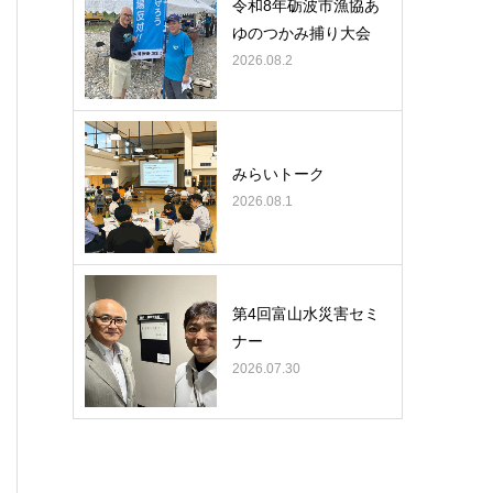
令和8年砺波市漁協あ
ゆのつかみ捕り大会
2026.08.2
みらいトーク
2026.08.1
第4回富山水災害セミ
ナー
2026.07.30