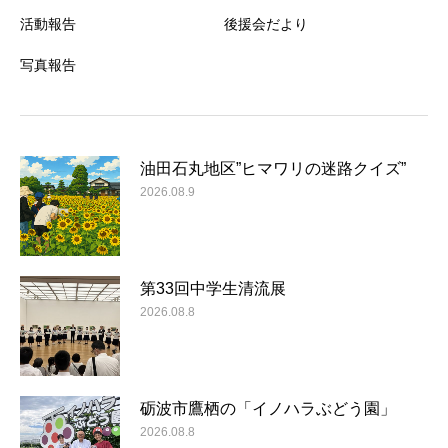
活動報告
後援会だより
写真報告
油田石丸地区”ヒマワリの迷路クイズ”
2026.08.9
第33回中学生清流展
2026.08.8
砺波市鷹栖の「イノハラぶどう園」
2026.08.8