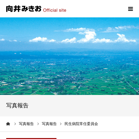
HOME
プロフィール
政策
活動報告
写真報告
写真報告
お問い合わせ
ーム
写真報告
写真報告
民生病院常任委員会