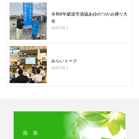
令和8年砺波市漁協あゆのつかみ捕り大
会
2026.08.2
みらいトーク
2026.08.1
政 策