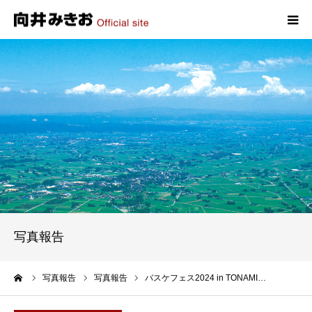
HOME
プロフィール
政策
活動報告
写真報告
写真報告
お問い合わせ
ーム
写真報告
写真報告
バスケフェス2024 in TONAMI…