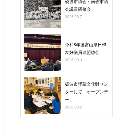
砺波市議会・南砺市議
会議員研修会
2026.08.7
令和8年度富山県日韓
友好議員連盟総会
2026.08.3
砺波市埋蔵文化財セン
ターにて「オープンデ
ー」
2026.08.2