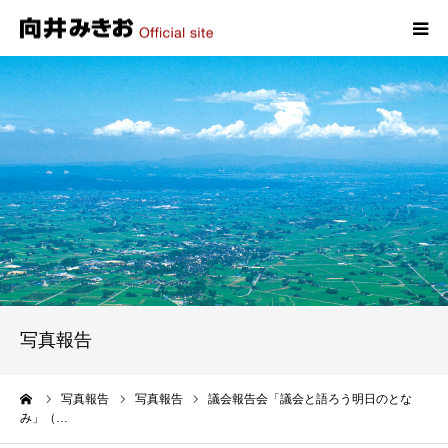
HOME
プロフィール
政策
活動報告
写真報告
写真報告
お問い合わせ
ーム
写真報告
写真報告
議会報告会「議会と語ろう明日のとな
み」（…