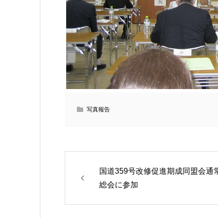
写真報告
国道359号改修促進期成同盟会通
総会に参加