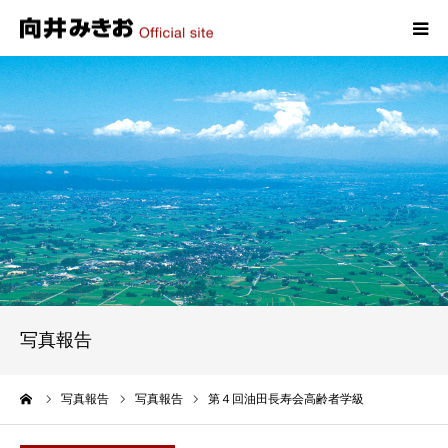
HOME
プロフィール
政策
活動報告
写真報告
写真報告
お問い合わせ
ーム
写真報告
写真報告
第４回油田長寿会高齢者学級