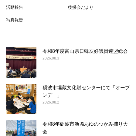
活動報告
後援会だより
写真報告
令和8年度富山県日韓友好議員連盟総会
2026.08.3
砺波市埋蔵文化財センターにて「オープ
ンデー」
2026.08.2
令和8年砺波市漁協あゆのつかみ捕り大
会