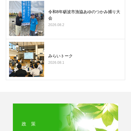
令和8年砺波市漁協あゆのつかみ捕り大
会
2026.08.2
みらいトーク
2026.08.1
政 策