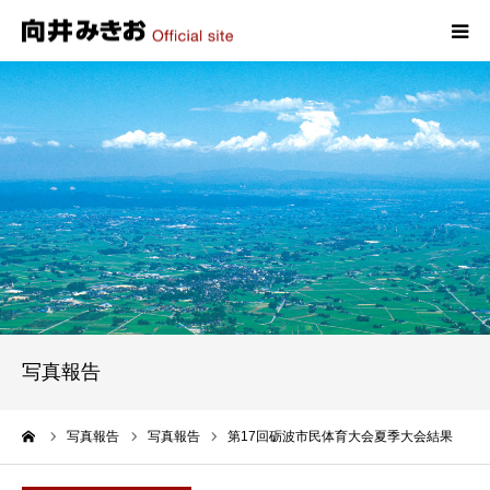
HOME
プロフィール
政策
活動報告
写真報告
写真報告
お問い合わせ
ーム
写真報告
写真報告
第17回砺波市民体育大会夏季大会結果