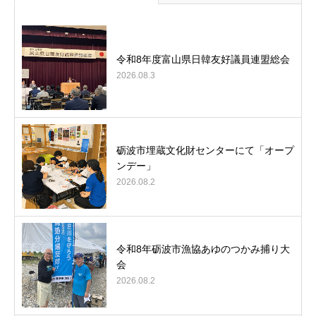
令和8年度富山県日韓友好議員連盟総会
2026.08.3
砺波市埋蔵文化財センターにて「オープ
ンデー」
2026.08.2
令和8年砺波市漁協あゆのつかみ捕り大
会
2026.08.2