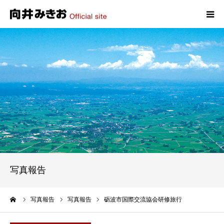
HOME
プロフィール
政策
活動報告
写真報告
写真報告
お問い合わせ
ーム
写真報告
写真報告
砺波市国際交流協会研修旅行