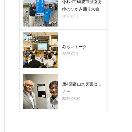
令和8年砺波市漁協あ
ゆのつかみ捕り大会
2026.08.2
みらいトーク
2026.08.1
第4回富山水災害セミ
ナー
2026.07.30