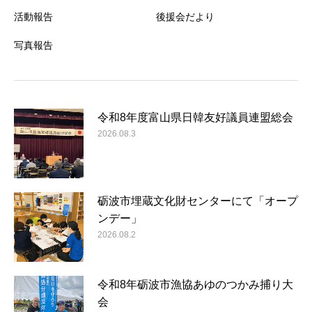
活動報告
後援会だより
写真報告
令和8年度富山県日韓友好議員連盟総会
2026.08.3
砺波市埋蔵文化財センターにて「オープ
ンデー」
2026.08.2
令和8年砺波市漁協あゆのつかみ捕り大
会