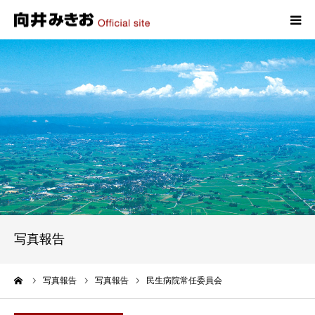
HOME
プロフィール
政策
活動報告
写真報告
写真報告
お問い合わせ
ーム
写真報告
写真報告
民生病院常任委員会