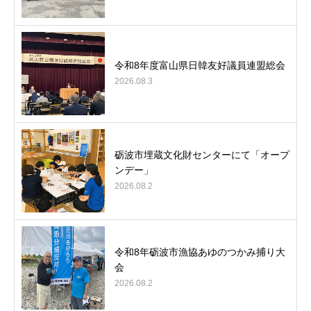
令和8年度富山県日韓友好議員連盟総会
2026.08.3
砺波市埋蔵文化財センターにて「オープ
ンデー」
2026.08.2
令和8年砺波市漁協あゆのつかみ捕り大
会
2026.08.2