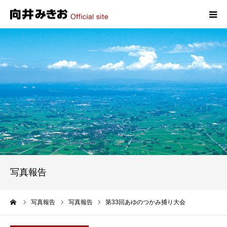
HOME
プロフィール
政策
活動報告
写真報告
写真報告
お問い合わせ
ーム
写真報告
写真報告
第33回あゆのつかみ捕り大会