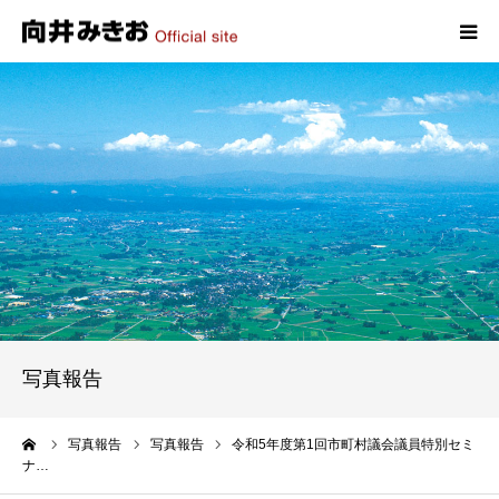
HOME
プロフィール
政策
活動報告
写真報告
写真報告
お問い合わせ
ーム
写真報告
写真報告
令和5年度第1回市町村議会議員特別セミ
ナ…