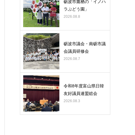
砺波市鷹栖の「イノハ
ラぶどう園」
2026.08.8
砺波市議会・南砺市議
会議員研修会
2026.08.7
令和8年度富山県日韓
友好議員連盟総会
2026.08.3