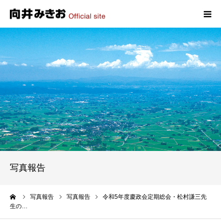
HOME
プロフィール
政策
活動報告
写真報告
写真報告
お問い合わせ
ーム
写真報告
写真報告
令和5年度慶政会定期総会・松村謙三先
生の…