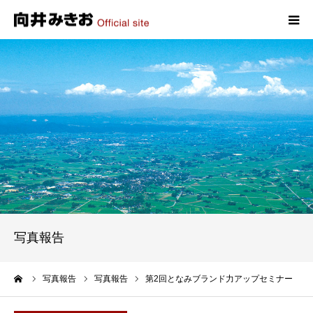
HOME
プロフィール
政策
活動報告
写真報告
写真報告
お問い合わせ
ーム
写真報告
写真報告
第2回となみブランド力アップセミナー