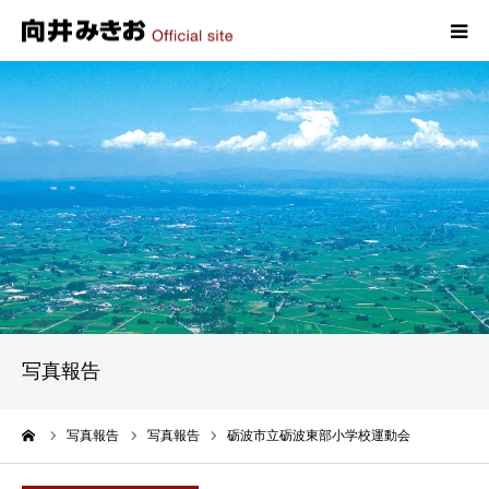
HOME
プロフィール
政策
活動報告
写真報告
写真報告
お問い合わせ
ーム
写真報告
写真報告
砺波市立砺波東部小学校運動会