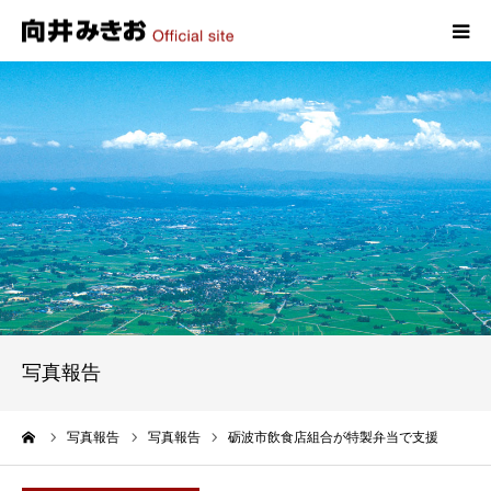
HOME
プロフィール
政策
活動報告
写真報告
写真報告
お問い合わせ
ーム
写真報告
写真報告
砺波市飲食店組合が特製弁当で支援