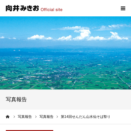
HOME
プロフィール
政策
活動報告
写真報告
写真報告
お問い合わせ
ーム
写真報告
写真報告
第14回せんだん山水仙そば祭り