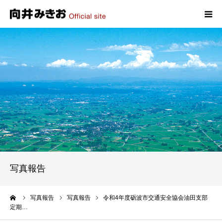
HOME
プロフィール
政策
活動報告
写真報告
写真報告
お問い合わせ
ーム
写真報告
写真報告
令和4年度砺波市交通安全協会油田支部
定期…