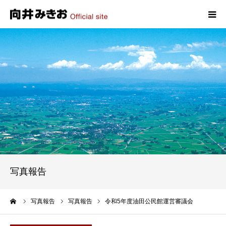
HOME
プロフィール
政策
活動報告
写真報告
写真報告
お問い合わせ
ーム
写真報告
写真報告
令和5年度油田公民館運営審議会