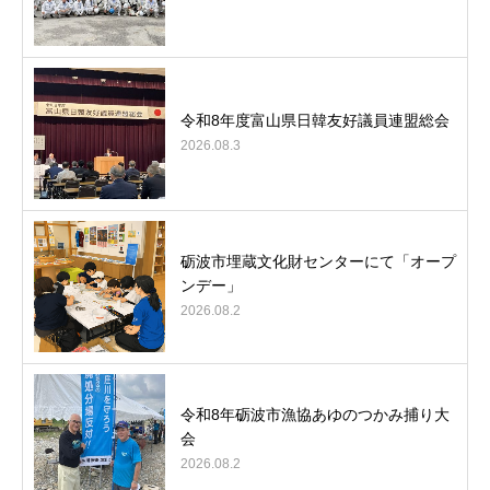
令和8年度富山県日韓友好議員連盟総会
2026.08.3
砺波市埋蔵文化財センターにて「オープ
ンデー」
2026.08.2
令和8年砺波市漁協あゆのつかみ捕り大
会
2026.08.2