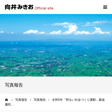
HOME
プロフィール
政策
活動報告
写真報告
写真報告
お問い合わせ
ーム
写真報告
写真報告
令和5年「明るい社会づくり運動」砺波
圏民…