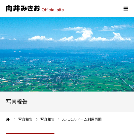
HOME
プロフィール
政策
活動報告
写真報告
写真報告
お問い合わせ
ーム
写真報告
写真報告
ふわふわドーム利用再開