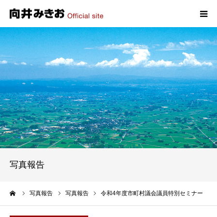
HOME
プロフィール
政策
活動報告
写真報告
写真報告
お問い合わせ
ーム
写真報告
写真報告
令和4年度市町村議会議員特別セミナー