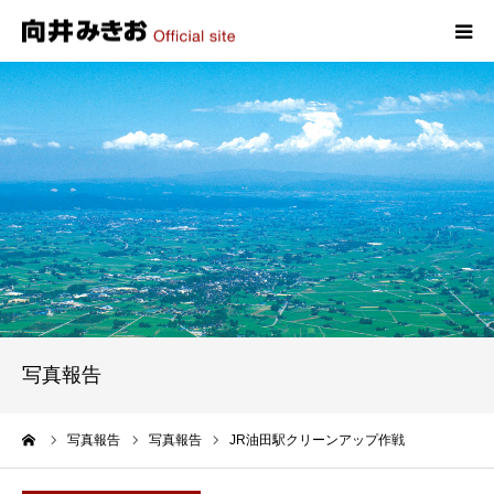
HOME
プロフィール
政策
活動報告
写真報告
写真報告
お問い合わせ
ーム
写真報告
写真報告
JR油田駅クリーンアップ作戦