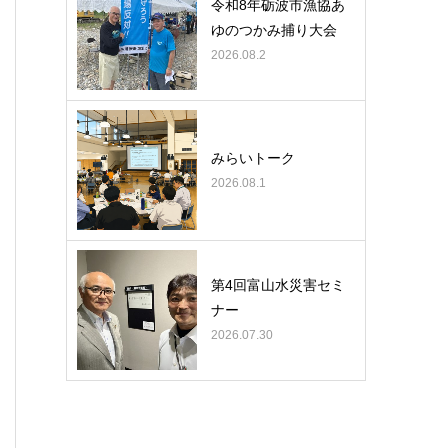
令和8年砺波市漁協あ
ゆのつかみ捕り大会
2026.08.2
みらいトーク
2026.08.1
第4回富山水災害セミ
ナー
2026.07.30