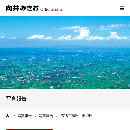
HOME
プロフィール
政策
活動報告
写真報告
写真報告
お問い合わせ
ーム
写真報告
写真報告
第18回砺波市美術展