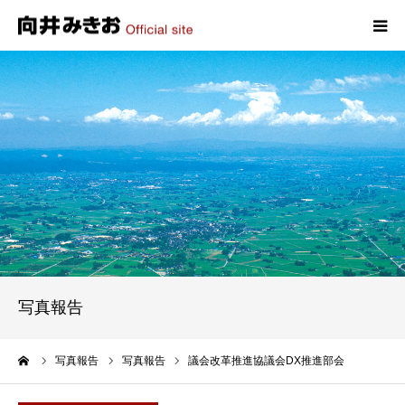
HOME
プロフィール
政策
活動報告
写真報告
写真報告
お問い合わせ
ーム
写真報告
写真報告
議会改革推進協議会DX推進部会