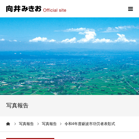
HOME
プロフィール
政策
活動報告
写真報告
写真報告
お問い合わせ
ーム
写真報告
写真報告
令和4年度砺波市功労者表彰式