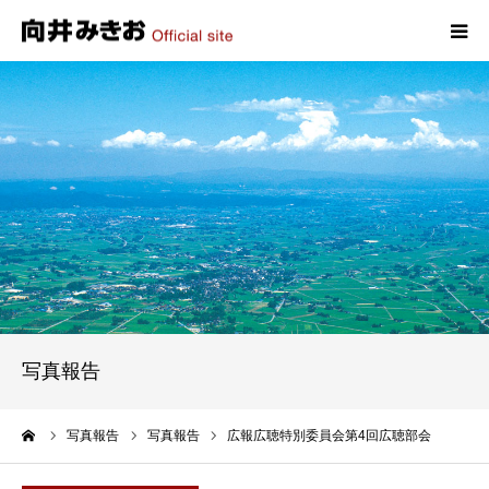
HOME
プロフィール
政策
活動報告
写真報告
写真報告
お問い合わせ
ーム
写真報告
写真報告
広報広聴特別委員会第4回広聴部会