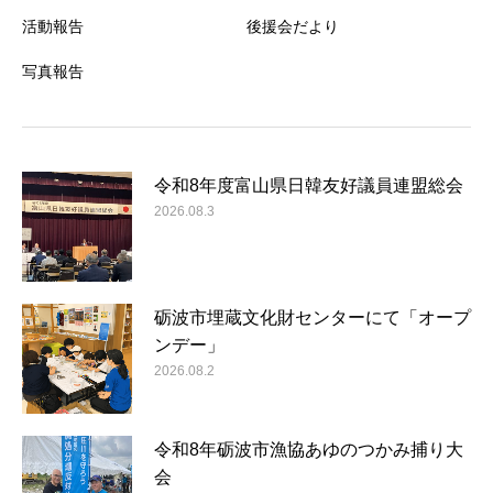
活動報告
後援会だより
写真報告
令和8年度富山県日韓友好議員連盟総会
2026.08.3
砺波市埋蔵文化財センターにて「オープ
ンデー」
2026.08.2
令和8年砺波市漁協あゆのつかみ捕り大
会