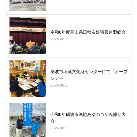
令和8年度富山県日韓友好議員連盟総会
2026.08.3
砺波市埋蔵文化財センターにて「オープ
ンデー」
2026.08.2
令和8年砺波市漁協あゆのつかみ捕り大
会
2026.08.2