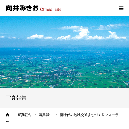
HOME
プロフィール
政策
活動報告
写真報告
写真報告
お問い合わせ
ーム
写真報告
写真報告
新時代の地域交通まちづくりフォーラ
ム