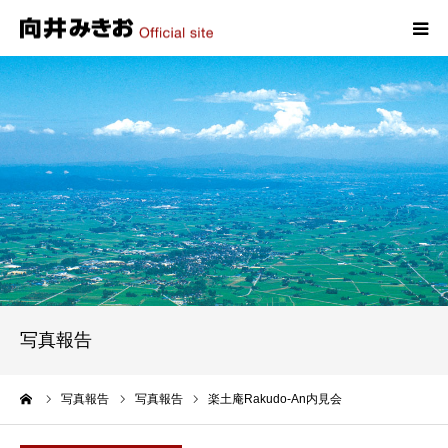
HOME
プロフィール
政策
活動報告
写真報告
写真報告
お問い合わせ
ーム
写真報告
写真報告
楽土庵Rakudo-An内見会