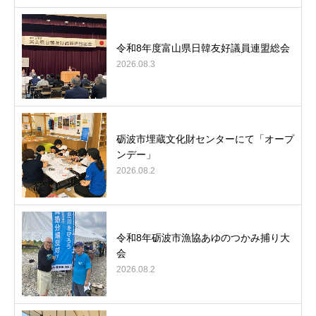
令和8年度富山県日韓友好議員連盟総会
2026.08.3
砺波市埋蔵文化財センターにて「オープ
ンデー」
2026.08.2
令和8年砺波市漁協あゆのつかみ捕り大
会
2026.08.2