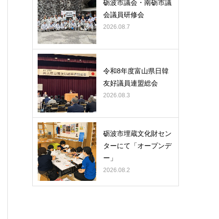
砺波市議会・南砺市議
会議員研修会
2026.08.7
令和8年度富山県日韓
友好議員連盟総会
2026.08.3
砺波市埋蔵文化財セン
ターにて「オープンデ
ー」
2026.08.2