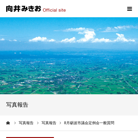
HOME
プロフィール
政策
活動報告
写真報告
写真報告
お問い合わせ
ーム
写真報告
写真報告
8月砺波市議会定例会一般質問