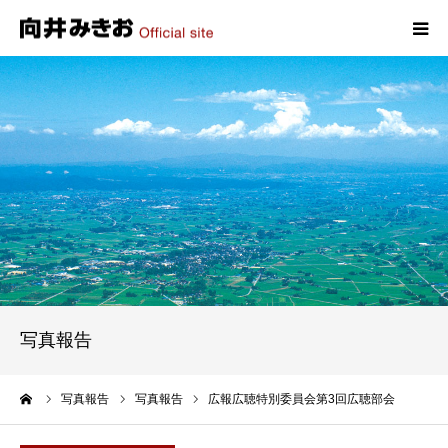
HOME
プロフィール
政策
活動報告
写真報告
写真報告
お問い合わせ
ーム
写真報告
写真報告
広報広聴特別委員会第3回広聴部会