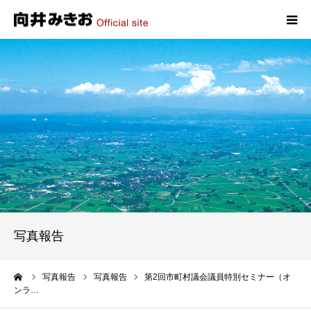
HOME
プロフィール
政策
活動報告
写真報告
写真報告
お問い合わせ
ーム
写真報告
写真報告
第2回市町村議会議員特別セミナー（オ
ンラ…