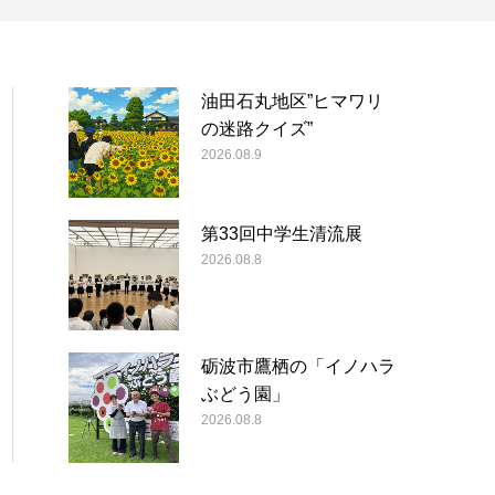
油田石丸地区”ヒマワリ
の迷路クイズ”
2026.08.9
第33回中学生清流展
2026.08.8
砺波市鷹栖の「イノハラ
ぶどう園」
2026.08.8