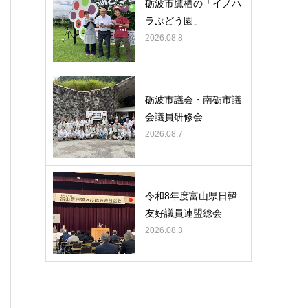
砺波市鷹栖の「イノハ
ラぶどう園」
2026.08.8
砺波市議会・南砺市議
会議員研修会
2026.08.7
令和8年度富山県日韓
友好議員連盟総会
2026.08.3