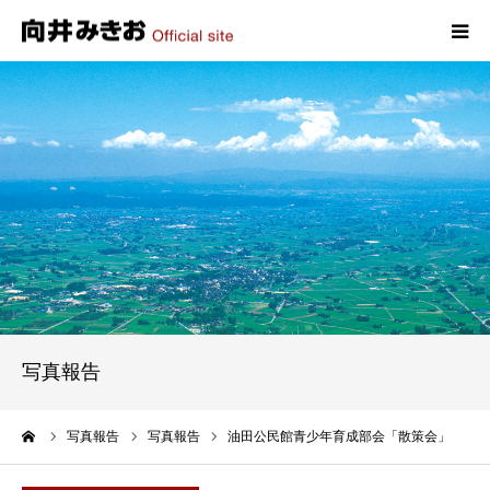
HOME
プロフィール
政策
活動報告
写真報告
写真報告
お問い合わせ
ーム
写真報告
写真報告
油田公民館青少年育成部会「散策会」