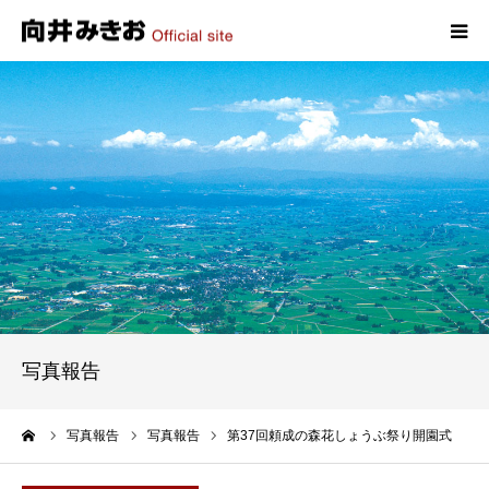
HOME
プロフィール
政策
活動報告
写真報告
写真報告
お問い合わせ
ーム
写真報告
写真報告
第37回頼成の森花しょうぶ祭り開園式