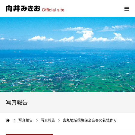
HOME
プロフィール
政策
活動報告
写真報告
写真報告
お問い合わせ
ーム
写真報告
写真報告
宮丸地域環境保全会春の花壇作り