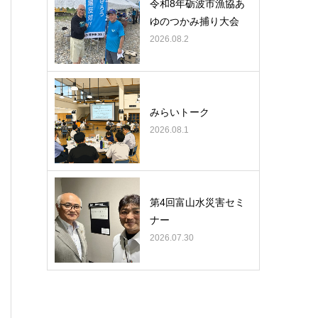
令和8年砺波市漁協あ
ゆのつかみ捕り大会
2026.08.2
みらいトーク
2026.08.1
第4回富山水災害セミ
ナー
2026.07.30