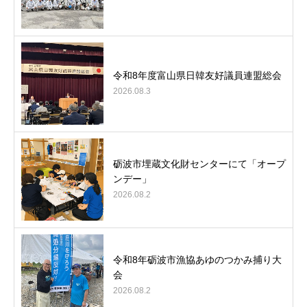
令和8年度富山県日韓友好議員連盟総会
2026.08.3
砺波市埋蔵文化財センターにて「オープ
ンデー」
2026.08.2
令和8年砺波市漁協あゆのつかみ捕り大
会
2026.08.2