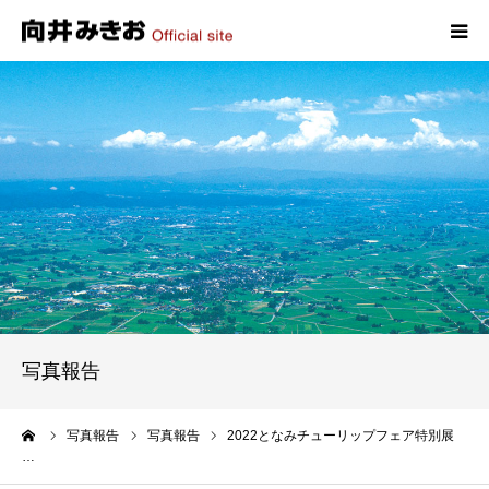
HOME
プロフィール
政策
活動報告
写真報告
写真報告
お問い合わせ
ーム
写真報告
写真報告
2022となみチューリップフェア特別展
…