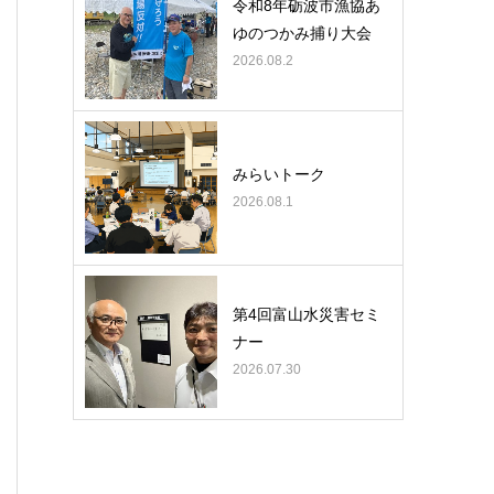
令和8年砺波市漁協あ
ゆのつかみ捕り大会
2026.08.2
みらいトーク
2026.08.1
第4回富山水災害セミ
ナー
2026.07.30