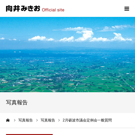
HOME
プロフィール
政策
活動報告
写真報告
写真報告
お問い合わせ
ーム
写真報告
写真報告
2月砺波市議会定例会一般質問