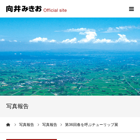
HOME
プロフィール
政策
活動報告
写真報告
写真報告
お問い合わせ
ーム
写真報告
写真報告
第36回春を呼ぶチューリップ展