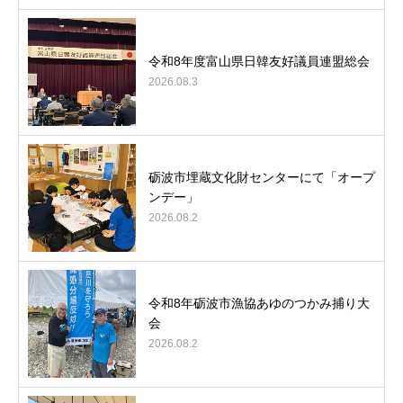
令和8年度富山県日韓友好議員連盟総会
2026.08.3
砺波市埋蔵文化財センターにて「オープ
ンデー」
2026.08.2
令和8年砺波市漁協あゆのつかみ捕り大
会
2026.08.2